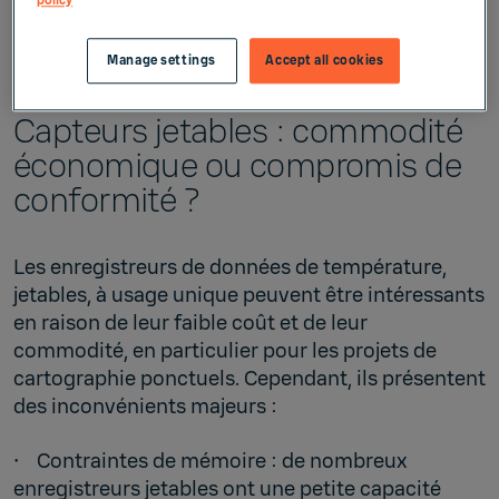
policy
inconvénients des enregistreurs de température à
usage unique, et voyons pourquoi l'étalonnage
Manage settings
Accept all cookies
est si important.
Capteurs jetables : commodité
économique ou compromis de
conformité ?
Les enregistreurs de données de température,
jetables, à usage unique peuvent être intéressants
en raison de leur faible coût et de leur
commodité, en particulier pour les projets de
cartographie ponctuels. Cependant, ils présentent
des inconvénients majeurs :
• Contraintes de mémoire : de nombreux
enregistreurs jetables ont une petite capacité