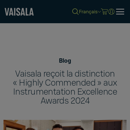
Français
Skip
to
main
content
Blog
Vaisala reçoit la distinction
« Highly Commended » aux
Instrumentation Excellence
Awards 2024