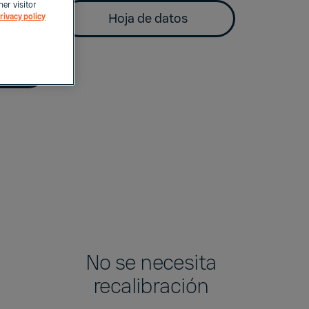
her visitor
a
Hoja de datos
rivacy policy
No se necesita
recalibración