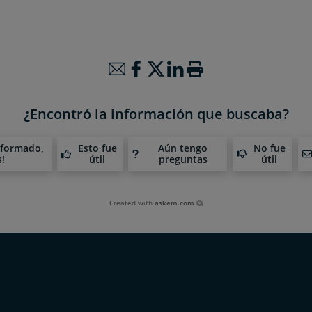
¿Encontró la información que buscaba?
nformado,
Esto fue
Aún tengo
No fue
s!
útil
preguntas
útil
Created with
askem.com