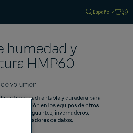
Español
e humedad y
tura HMP60
s de volumen
a de humedad rentable y duradera para
en, integración en los equipos de otros
ras, cajas de guantes, invernaderos,
ión y registradores de datos.