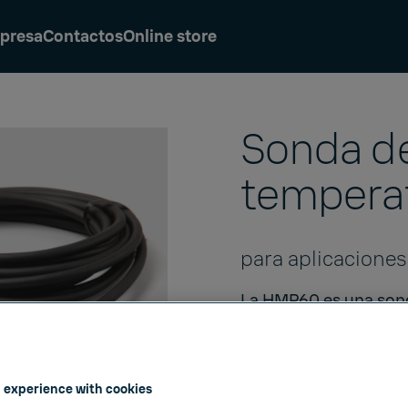
presa
Contactos
Online store
Sonda d
tempera
para aplicacione
La HMP60 es una sond
aplicaciones de volum
fabricantes, incubado
cámaras de fermentac
 experience with cookies