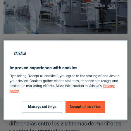
Biología
Daniel
Jimenez,
experto de Vaisala hablara sobre los “Sistemas
de Monitoreo Continuo y Sistemas BMS.
Improved experience with cookies
Seleccionando el sistema adecuado para la
By clicking “Accept all cookies”, you agree to the storing of cookies on
aplicación”.
your device. Cookies gather visitor statistics, enhance site usage, and
assist our marketing efforts. More information in Vaisala's
Privacy
policy
Manage settings
Accept all cookies
Este webinar tiene como objetivo exponer las
diferencias entre los 2 sistemas de monitoreo
y contestar preguntas como: