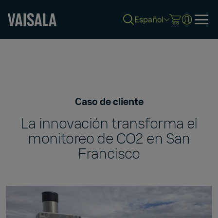
Español
Skip
to
main
content
Caso de cliente
La innovación transforma el
monitoreo de CO2 en San
Francisco