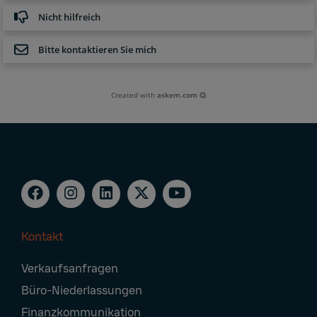
Nicht hilfreich
Bitte kontaktieren Sie mich
Created with
askem.com
Kontakt
Footer
Verkaufsanfragen
Navigation
Büro-Niederlassungen
Finanzkommunikation