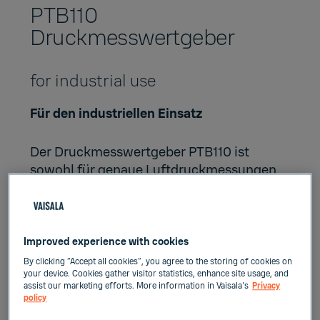
PTB110
Druckmesswertgeber
for industrial use
Für den industriellen Einsatz
Der Druckmesswertgeber PTB110 ist
sowohl für genaue Luftdruckmessungen
bei Raumtemperatur als auch für
allgemeine Umgebungsdruckmessungen
in einem großen Temperaturbereich
ausgelegt.
Improved experience with cookies
By clicking “Accept all cookies”, you agree to the storing of cookies on
Eigenschaften
your device. Cookies gather visitor statistics, enhance site usage, and
assist our marketing efforts. More information in Vaisala's
Privacy
policy
Vaisala BAROCAP® Sensor