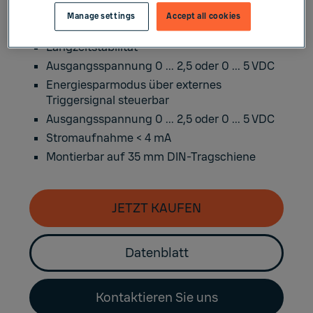
Verschiedene Druckmessbereiche
Manage settings
Accept all cookies
Genauigkeit ±0,3 hPa bei +20 °C
Langzeitstabilität
Ausgangsspannung 0 ... 2,5 oder 0 ... 5 VDC
Energiesparmodus über externes
Triggersignal steuerbar
Ausgangsspannung 0 ... 2,5 oder 0 ... 5 VDC
Stromaufnahme < 4 mA
Montierbar auf 35 mm DIN-Tragschiene
JETZT KAUFEN
Datenblatt
Kontaktieren Sie uns