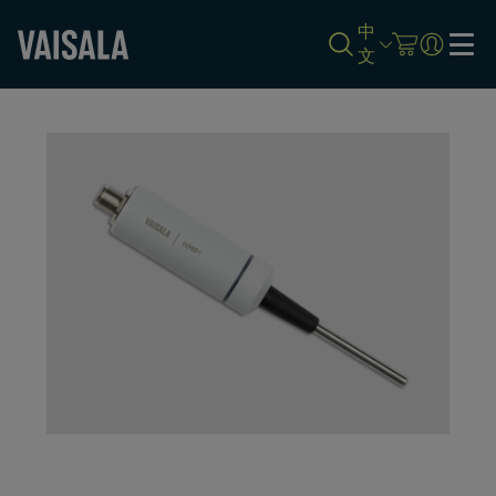
中
文
Skip
to
main
content