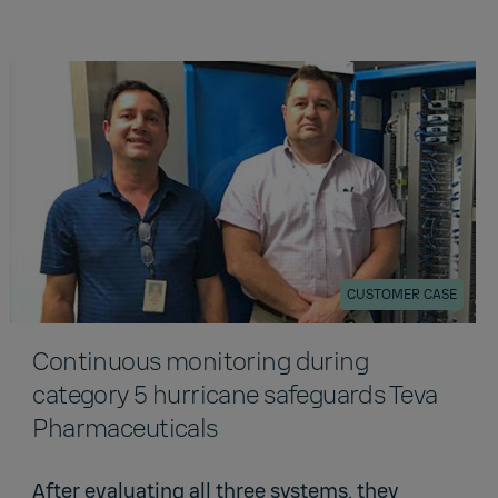
CUSTOMER CASE
Continuous monitoring during
category 5 hurricane safeguards Teva
Pharmaceuticals
After evaluating all three systems, they