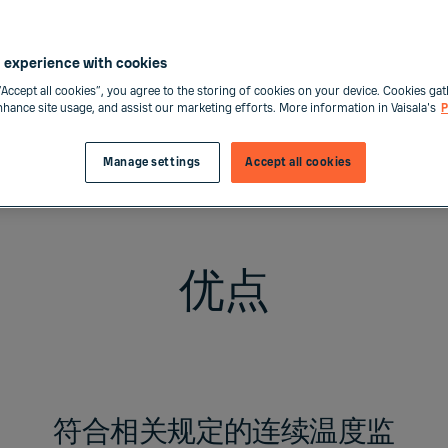
OPC-UA 服务器
将 vi
详细了解
维萨拉新一代数
 experience with cookies
将模拟测量和门触点集
“Accept all cookies”, you agree to the storing of cookies on your device. Cookies gat
enhance site usage, and assist our marketing efforts. More information in Vaisala's
P
联系我们
Manage settings
Accept all cookies
优点
符合相关规定的连续温度监