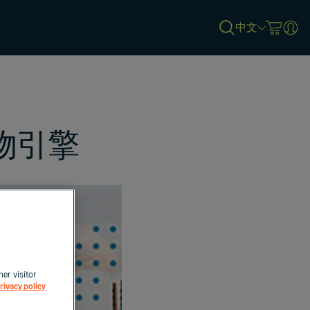
中文
物引擎
her visitor
rivacy policy