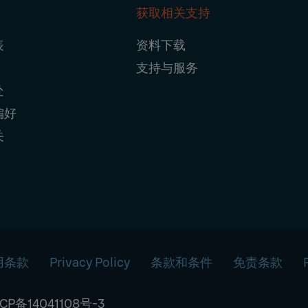
获取相关支持
ter
表
资料下载
igation
支持与服务
处
偏好
关
用条款
Privacy Policy
条款和条件
免责条款
CP备14041108号-3