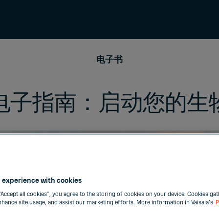
电子书
电子指南：启动您的生
 experience with cookies
“Accept all cookies”, you agree to the storing of cookies on your device. Cookies gat
enhance site usage, and assist our marketing efforts. More information in Vaisala's
P