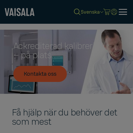
Svenska
Skip
to
main
content
Ackrediterad kalibrering
– på plats
Kontakta oss
Få hjälp när du behöver det
som mest