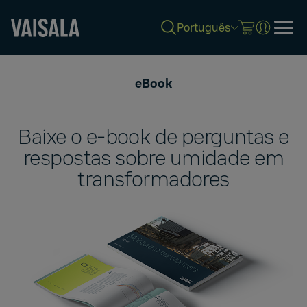
Português
Skip
to
eBook
main
content
Baixe o e-book de perguntas e
respostas sobre umidade em
transformadores