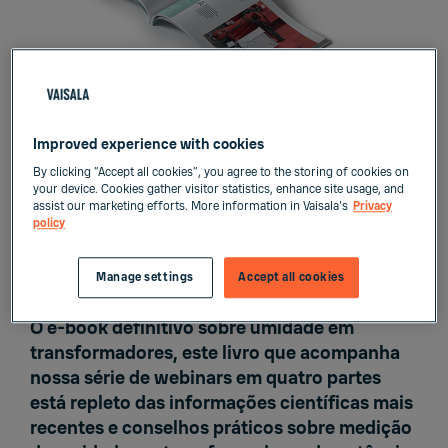
Improved experience with cookies
By clicking “Accept all cookies”, you agree to the storing of cookies on
your device. Cookies gather visitor statistics, enhance site usage, and
assist our marketing efforts. More information in Vaisala's
Privacy
policy
Porque você pidió...
Manage settings
Accept all cookies
O e-book definitivo sobre umidade em
transformadores, este livro que acompanha
nossa
série de webinars em quatro partes
está repleto das informações científicas mais
recentes e conselhos práticos sobre medição