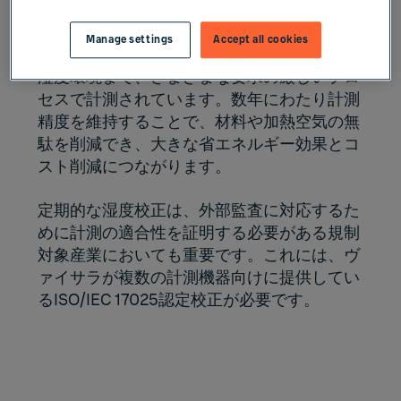
湿度は、燃料電池や研究室などの高湿度環境
Manage settings
Accept all cookies
から、最適化された乾燥プロセスにおける低
湿度環境まで、さまざまな要求の厳しいプロ
セスで計測されています。数年にわたり計測
精度を維持することで、材料や加熱空気の無
駄を削減でき、大きな省エネルギー効果とコ
スト削減につながります。
定期的な湿度校正は、外部監査に対応するた
めに計測の適合性を証明する必要がある規制
対象産業においても重要です。これには、ヴ
ァイサラが複数の計測機器向けに提供してい
るISO/IEC 17025認定校正が必要です。