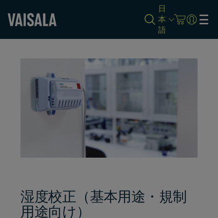
日
本
語
Skip
to
main
content
湿度校正（基本用途・規制
用途向け）