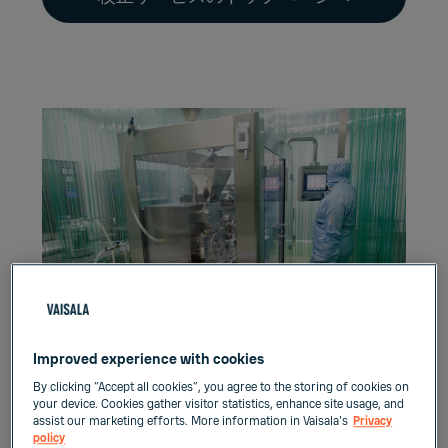
Improved experience with cookies
なぜ湿度校正が重要なので
By clicking “Accept all cookies”, you agree to the storing of cookies on
your device. Cookies gather visitor statistics, enhance site usage, and
しょうか？
assist our marketing efforts. More information in Vaisala's
Privacy
policy