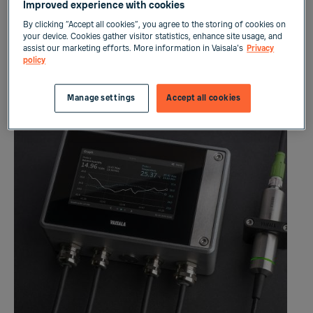
ク表示、複数言語によるメニュー、アラー
Improved experience with cookies
ム、動向、1年間の計測履歴、WLAN/LAN。
By clicking “Accept all cookies”, you agree to the storing of cookies on
your device. Cookies gather visitor statistics, enhance site usage, and
assist our marketing efforts. More information in Vaisala's
Privacy
policy
関連製品
Manage settings
Accept all cookies