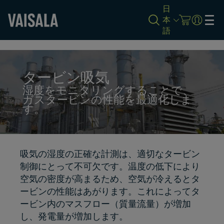
日
本
語
Skip
to
main
content
タービン吸気
湿度をモニタリングすることで、
ガスタービンの性能を最適化しま
す。
吸気の湿度の正確な計測は、適切なタービン
制御にとって不可欠です。温度の低下により
空気の密度が高まるため、空気が冷えるとタ
ービンの性能はあがります。これによってタ
ービン内のマスフロー（質量流量）が増加
し、発電量が増加します。