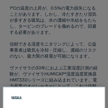
1ºCの温度の上昇が、0.5%の電力損失になる
ことがあります。しかし、冷たすぎたり湿気
が多すぎる吸気は、水の濃縮や氷結をもたら
し、タービンのブレードを傷めるので、回避
する必要があります。
信頼できる湿度モニタリングによって、公益
事業者は吸気を冷却・圧縮し、濃縮のリスク
のない、最大限の発電が可能になります。
ヴァイサラの30年におよぶ工業湿度計測の経
験が、ヴァイサラHUMICAP®湿度温度変換器
HMT330シリーズに組み込まれています。電
力産業のオペレーターにとって、これは信頼
でき、安定した正確な計測を意味します。
HMT330シリーズでは、以下のような広汎な
オプションを提供します：数値とグラフィッ