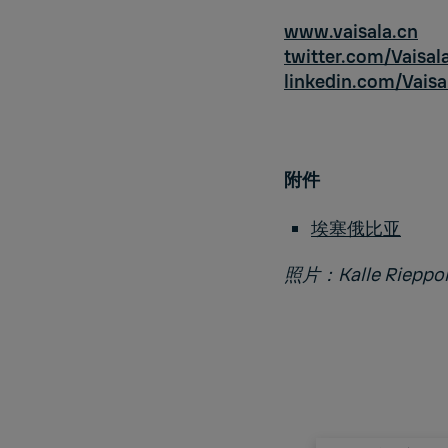
www.vaisala.cn
twitter.com/
Vaisal
linkedin.com/Vaisa
附件
埃塞俄比亚
照片：Kalle Rieppol