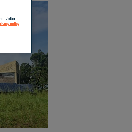
her visitor
rivacy policy