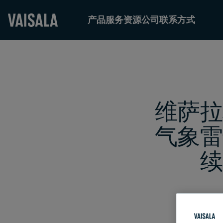
产品
服务
资源
公司
联系方式
Skip
to
main
content
维萨拉
气象雷
续