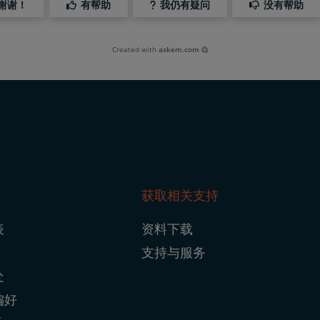
谢谢！
有帮助
我仍有疑问
没有帮助
Created with
askem.com
获取相关支持
ter
表
资料下载
igation
支持与服务
处
偏好