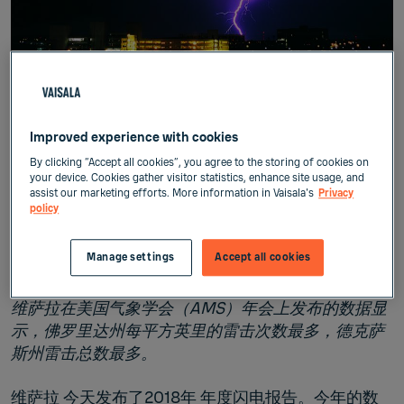
Published:
一 月 8,
2019
Improved experience with cookies
By clicking “Accept all cookies”, you agree to the storing of cookies on
your device. Cookies gather visitor statistics, enhance site usage, and
新闻发布
assist our marketing efforts. More information in Vaisala's
Privacy
policy
2018年美国雷击数量减少至约1700万次，比过去10
Manage settings
Accept all cookies
年平均值下降了11％
维萨拉在美国气象学会（AMS）年会上发布的数据显
示，佛罗里达州每平方英里的雷击次数最多，德克萨
斯州雷击总数最多。
维萨拉
今天发布了2018年
年度闪电报告。
今年的数