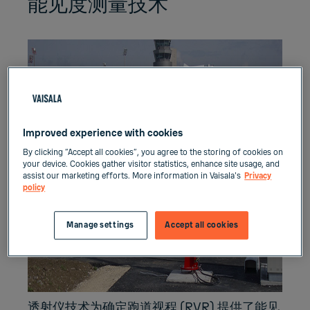
能见度测量技术
Improved experience with cookies
By clicking “Accept all cookies”, you agree to the storing of cookies on
your device. Cookies gather visitor statistics, enhance site usage, and
assist our marketing efforts. More information in Vaisala's
Privacy
policy
Manage settings
Accept all cookies
透射仪技术为确定跑道视程 (RVR) 提供了能见