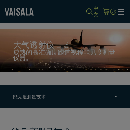
中
文
Skip
to
main
content
大气透射仪 LT31
成熟的高准确度跑道视程能见度测量
仪器。
能见度测量技术