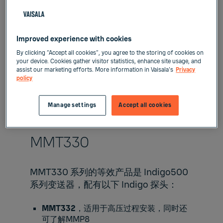
DMT345/346 系列的等效产品是
Indigo500 系列变送器，带有以下
Improved experience with cookies
Indigo 探头：
By clicking “Accept all cookies”, you agree to the storing of cookies on
your device. Cookies gather visitor statistics, enhance site usage, and
assist our marketing efforts. More information in Vaisala's
Privacy
DMP5
和
DMP6
.​
policy
Manage settings
Accept all cookies
MMT330
MMT330 系列的等效产品是 Indigo500
系列变送器，配有以下 Indigo 探头：
MMT332
，适用于高压过程安装，同时还
可了解
MMP8