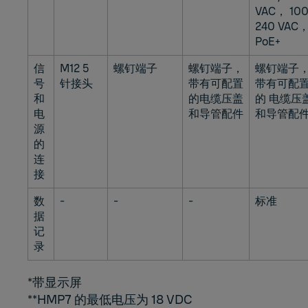
VAC， 100
240 VAC
PoE+
信
M12 5
螺钉端子
螺钉端子，
螺钉端子
号
针接头
带有可配置
带有可配
和
的电缆压盖
的 电缆压
电
和导管配件
和导管配
源
的
连
接
数
-
-
-
标准
据
记
录
*带显示屏
**HMP7 的最低电压为 18 VDC