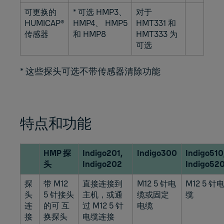
可更换的
* 可选 HMP3、
对于
HUMICAP®
HMP4、 HMP5
HMT331 和
传感器
和 HMP8
HMT333 为
可选
* 这些探头可选不带传感器清除功能
特点和功能
HMP 探
Indigo201,
Indigo300
Indigo510
头
Indigo202
Indigo52
探
带 M12
直接连接到
M12 5 针电
M12 5 针
头
5 针接头
主机，或通
缆或固定
缆
连
的可 互
过 M12 5 针
电缆
接
换探头
电缆连接