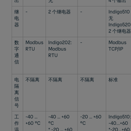
出
无
4 个输出
继
-
2 个继电器
-
Indigo51
电
无
器
Indigo52
2 个继电器
数
Modbus
Indigo202:
-
Modbus
字
RTU
Modbus
TCP/IP
通
RTU
信
电
不隔离
不隔离
不隔离
标准
隔
离
信
号
工
-40 …
-40 … +60
-20 … +60
Indigo510
作
+60 °C
°C
°C
-40...+60
温
* -20 … +60
*-20...+60