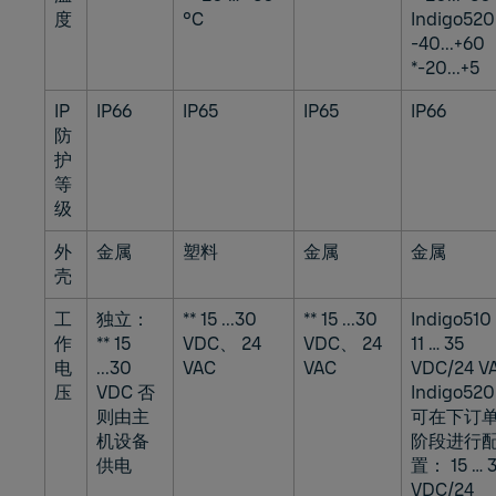
度
°C
Indigo520
-40...+60
*-20...+5
IP
IP66
IP65
IP65
IP66
防
护
等
级
外
金属
塑料
金属
金属
壳
工
独立：
** 15 ...30
** 15 ...30
Indigo51
作
** 15
VDC、 24
VDC、 24
11 … 35
电
...30
VAC
VAC
VDC/24 V
压
VDC 否
Indigo52
则由主
可在下订
机设备
阶段进行
供电
置： 15 … 
VDC/24