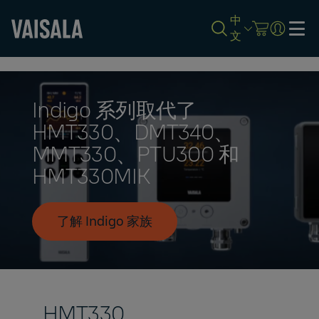
中
文
Skip
to
main
content
Indigo 系列取代了
HMT330、DMT340、
MMT330、PTU300 和
HMT330MIK
了解 Indigo 家族
HMT330​