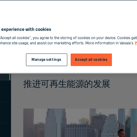
 experience with cookies
“Accept all cookies”, you agree to the storing of cookies on your device. Cookies gat
enhance site usage, and assist our marketing efforts. More information in Vaisala's
P
Manage settings
Accept all cookies
推进可再生能源的发展