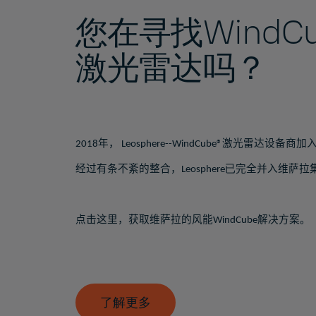
您在寻找WindC
激光雷达吗？
年，
激光雷达设备商加
2018
Leosphere--WindCube®
经过有条不紊的整合，
完全并入维萨拉
Leosphere已
点击这里，获取维萨拉的风能
解决方案。
WindCube
了解更多