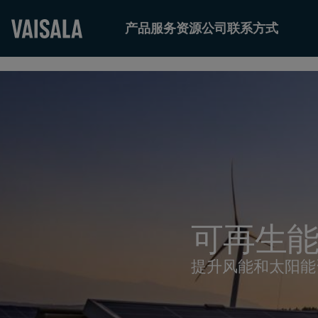
产品
服务
资源
公司
联系方式
Skip
to
main
content
可再生
提升风能和太阳能