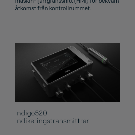
maskin-fjärrgränssnitt (HMI) för bekväm
åtkomst från kontrollrummet.
Indigo520-
indikeringstransmittrar