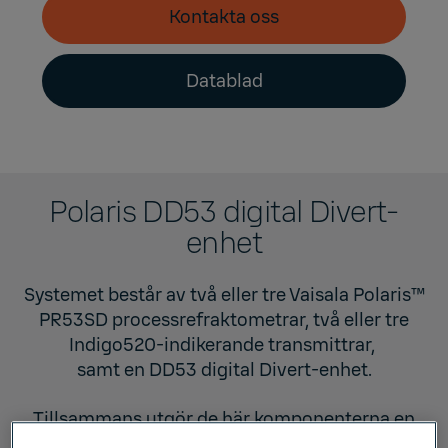
Kontakta oss
Datablad
Polaris DD53 digital Divert-
enhet
Systemet består av två eller tre
Vaisala Polaris™
PR53SD processrefraktometrar
, två eller tre
Indigo520-indikerande transmittrar
,
samt en DD53 digital Divert-enhet.
Tillsammans utgör de här komponenterna en
modern, helt digital omdirigeringslösning för