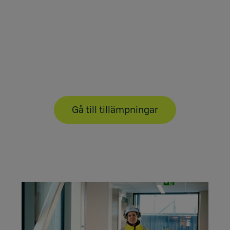
Utformad för säker och
effektiv drift i massafabriker.
Gå till tillämpningar