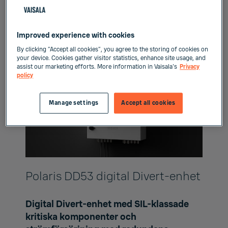
övervakning och kontroll av torrhalten i svartlut
och säker eldning i sodapannor.
Improved experience with cookies
By clicking “Accept all cookies”, you agree to the storing of cookies on
your device. Cookies gather visitor statistics, enhance site usage, and
assist our marketing efforts. More information in Vaisala's
Privacy
policy
Manage settings
Accept all cookies
Polaris DD53 digital Divert-enhet
Digital Divert-enhet med SIL-klassade
kritiska komponenter och