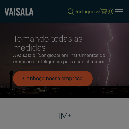
Português
Skip
to
Tomando todas as
main
content
medidas
A Vaisala é líder global em instrumentos de
medição e inteligência para ação climática.
Conheça nossa empresa
1M+