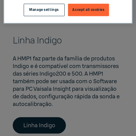
Manage settings
Accept all cookies
Linha Indigo
A HMP1 faz parte da família de produtos
Indigo e é compatível com transmissores
das séries
Indigo200
e
500
. A HMP1
também pode ser usada com o Software
para PC
Vaisala Insight
para visualização
de dados, configuração rápida da sonda e
autocalibração.
Linha Indigo