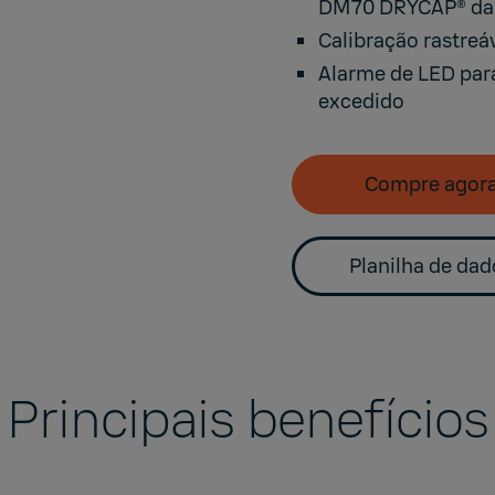
DM70 DRYCAP® da 
Calibração rastreáv
Alarme de LED para
excedido
Compre agor
Planilha de dad
Principais benefícios