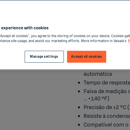
em miniatura são as e
orvalho com precisão
comprimido, secadores
outras aplicações OEM
 experience with cookies
ser usados no DM70 po
“Accept all cookies”, you agree to the storing of cookies on your device. Cookies gat
substituiu o DMT242.
enhance site usage, and assist our marketing efforts. More information in Vaisala's
P
Caracteristicas
Manage settings
Accept all cookies
Tecnologia DRYCAP
automática
Tempo de resposta
Faixa de medição d
... +140 °F)
Precisão de ±2 °C (
Resiste à condens
Compatível com o 