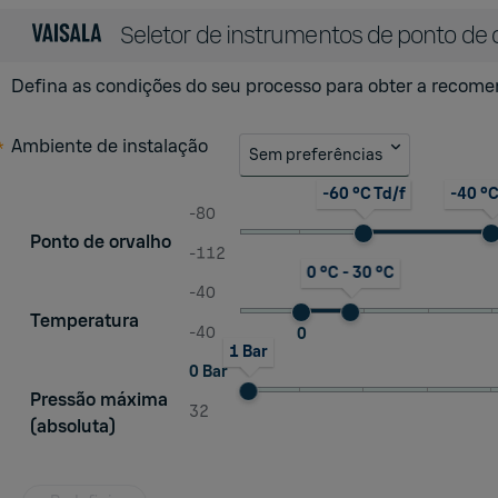
Seletor de instrumentos de ponto de 
Defina as condições do seu processo para obter a recome
Ambiente de instalação
Sem preferências
-60 °C Td/f
-40 °C
-80
Ponto de orvalho
-112
0 °C - 30 °C
-40
Temperatura
-40
0
1 Bar
0 Bar
Pressão máxima
32
(absoluta)