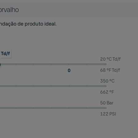
orvalho
ndação de produto ideal.
 Td/f
20 °C Td/f
68 °F Td/f
0
350 °C
662 °F
50 Bar
122 PSI