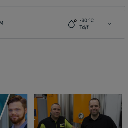
-80 °C
EM
Td/f