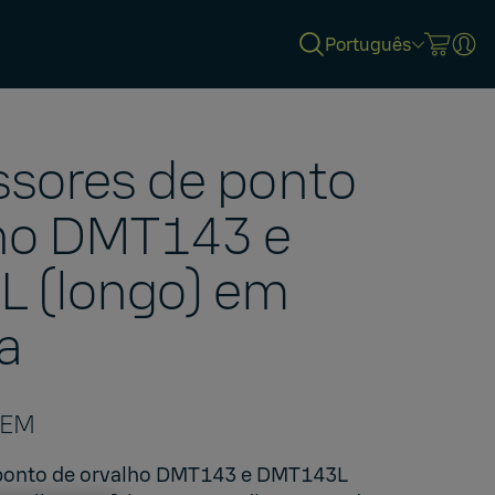
Português
sores de ponto
lho DMT143 e
 (longo) em
a
OEM
 ponto de orvalho DMT143 e DMT143L