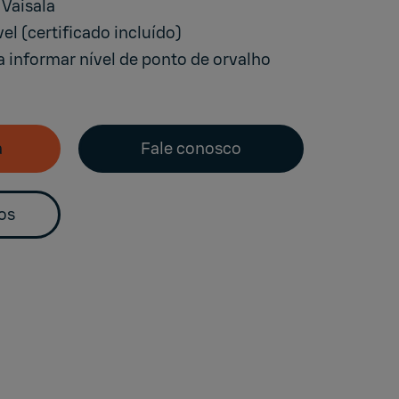
Vaisala
el (certificado incluído)
 informar nível de ponto de orvalho
a
Fale conosco
os