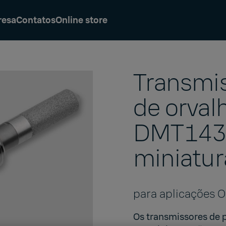
resa
Contatos
Online store
Transmis
de orva
DMT143L
miniatur
para aplicações 
Os transmissores de