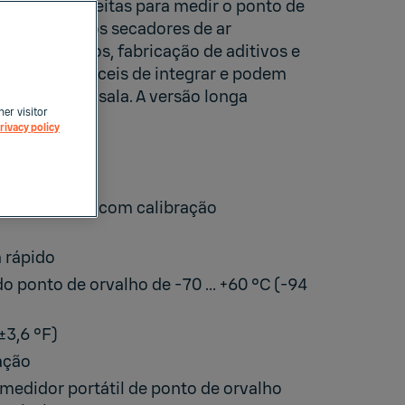
scolhas perfeitas para medir o ponto de
 em pequenos secadores de ar
 de plásticos, fabricação de aditivos e
. Eles são fáceis de integrar e podem
rtátil da Vaisala. A versão longa
her visitor
rivacy policy
® da Vaisala com calibração
 rápido
o ponto de orvalho de -70 ... +60 °C (-94
±3,6 °F)
ação
medidor portátil de ponto de orvalho