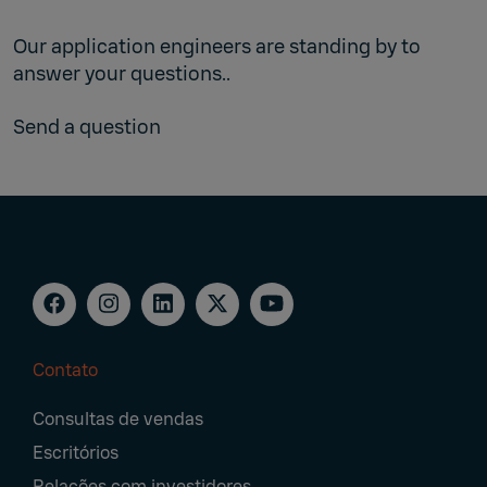
Our application engineers are standing by to
answer your questions..
Send a question
Contato
Footer
Consultas de vendas
Navigation
Escritórios
Relações com investidores