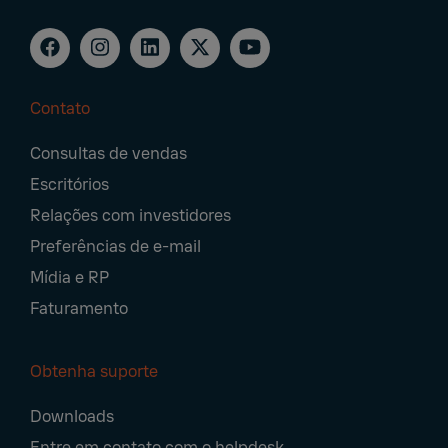
Contato
Footer
Consultas de vendas
Navigation
Escritórios
Relações com investidores
Preferências de e-mail
Mídia e RP
Faturamento
Obtenha suporte
Downloads
Entre em contato com o helpdesk