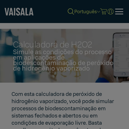
Português
Skip
to
main
content
Calculadora de H2O2
Simule as condições do processo
em aplicações de
biodescontaminação de peróxido
de hidrogênio vaporizado
Com esta calculadora de peróxido de
hidrogênio vaporizado, você pode simular
processos de biodescontaminação em
sistemas fechados e abertos ou em
condições de evaporação livre. Basta