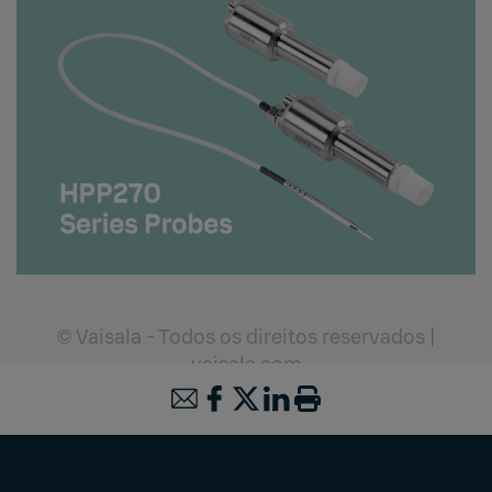
© Vaisala - Todos os direitos reservados
|
vaisala.com
Versão
2.1.1