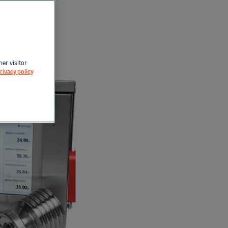
icos
her visitor
rivacy policy