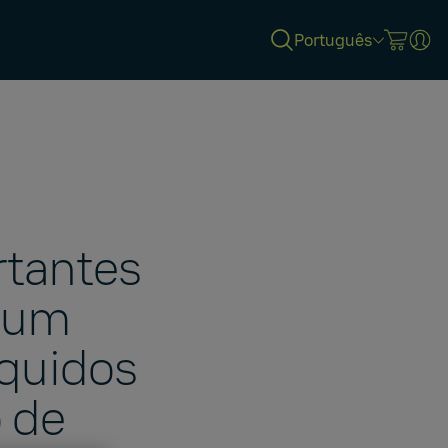
Português
rtantes
r um
íquidos
o de