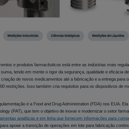
Medições industriais
Ciências biológicas
Medições de Líquidos
entos e produtos farmacêuticos está entre as indústrias mais reg
m suma, tendo em mente o rigor da segurança, qualidade e eficácia 
a criação de novos medicamentos até a fabricação e a entrega para 
00 restrições. Isso também cria requisitos para os dispositivos de m
ulamentação é a Food and Drug Administration (FDA) nos EUA. Ela 
ology (PAT), que tem o objetivo de inovar e modernizar o setor farm
rramentas analíticas e em linha que fornecem informações para com
para apoiar a transição de operações em lote para fabricação contínu