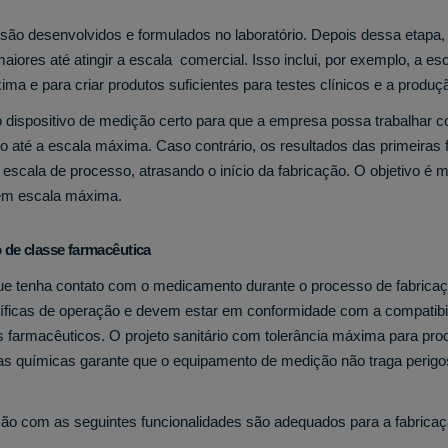
ão desenvolvidos e formulados no laboratório. Depois dessa etapa, 
iores até atingir a escala comercial. Isso inclui, por exemplo, a esc
a e para criar produtos suficientes para testes clínicos e a produ
 dispositivo de medição certo para que a empresa possa trabalhar c
o até a escala máxima. Caso contrário, os resultados das primeiras 
 escala de processo, atrasando o início da fabricação. O objetivo é 
 em escala máxima.
 de classe farmacêutica
e tenha contato com o medicamento durante o processo de fabrica
íficas de operação e devem estar em conformidade com a compatibi
 farmacêuticos. O projeto sanitário com tolerância máxima para pr
as químicas garante que o equipamento de medição não traga perigo
ção com as seguintes funcionalidades são adequados para a fabric