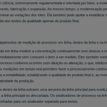
 ciência, extremamente regulamentada e orientada por lotes, a mod
mento, fabricação e expansão. Ao mesmo tempo, a modernização pode
minuir as variações dos lotes. Ela também pode ajudar a estabilizar 
o dos testes da qualidade apenas do produto final.
uipamentos de medição de processo: em linha, dentro da linha e na li
ição em linha medem a concentração continuamente sem atrasos e 
mediatamente sem consumir o item a ser medido. Eles também mede
ocesso conforme ocorrem sem diluição ou alteração, o que, infeliz
s medições em tempo real permitem fazer o processamento contínuo
e a rentabilidade, estabilizando a qualidade do produto final e, ao 
atividade da produção.
os dentro da linha extraem uma amostra da linha principal para mediçã
 a linha principal ou descartada. Os analisadores de processo na li
nhadas para um analisador separado para testes.