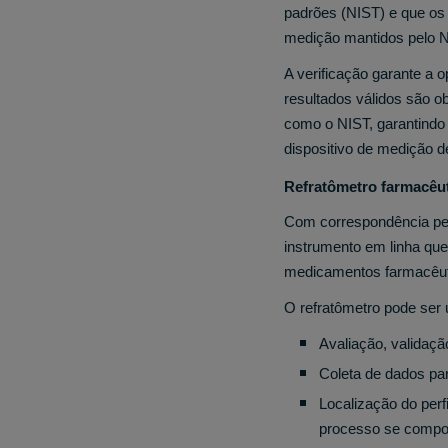
padrões (NIST) e que os
medição mantidos pelo N
A verificação garante a
resultados válidos são ob
como o NIST, garantindo 
dispositivo de medição de
Refratômetro farmacêu
Com correspondência per
instrumento em linha qu
medicamentos farmacêut
O refratômetro pode ser 
Avaliação, validaç
Coleta de dados pa
Localização do perf
processo se comport