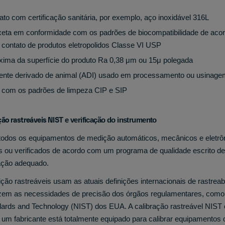
ato com certificação sanitária, por exemplo, aço inoxidável 316L
axeta em conformidade com os padrões de biocompatibilidade de ac
e contato de produtos eletropolidos Classe VI USP
ima da superfície do produto Ra 0,38 μm ou 15μ polegada
ente derivado de animal (ADI) usado em processamento ou usinage
e com os padrões de limpeza CIP e SIP
ção rastreáveis NIS
T e verificação do instrumento
odos os equipamentos de medição automáticos, mecânicos e eletrô
s ou verificados de acordo com um programa de qualidade escrito de
ação adequado.
ão rastreáveis usam as atuais definições internacionais de rastreab
zem as necessidades de precisão dos órgãos regulamentares, como 
andards and Technology (NIST) dos EUA. A calibração rastreável NIS
ue um fabricante está totalmente equipado para calibrar equipamento