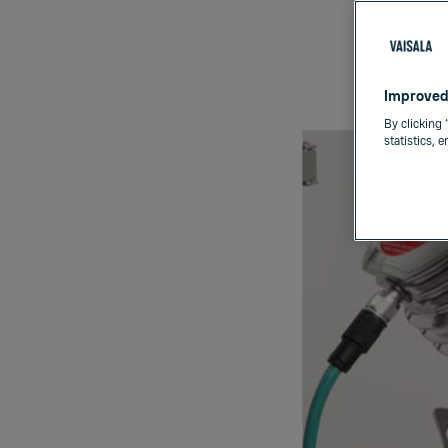
med
Improved
By clicking 
statistics, 