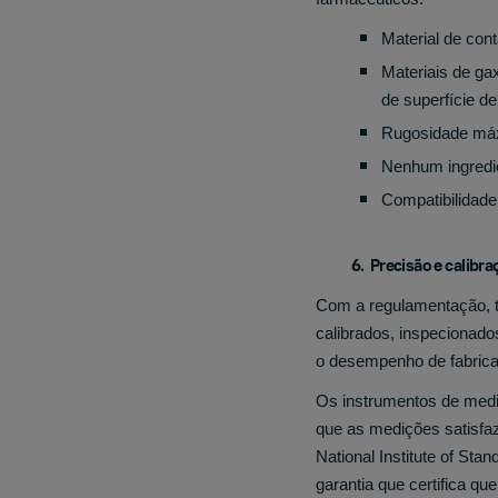
Material de cont
Materiais de g
de superfície d
Rugosidade máx
Nenhum ingredi
Compatibilidad
6. Precisão e calibra
Com a regulamentação, t
calibrados, inspecionado
o desempenho de fabric
Os instrumentos de mediç
que as medições satisfa
National Institute of St
garantia que certifica q