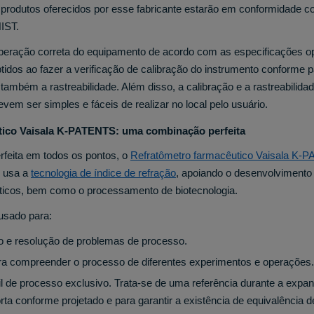
 produtos oferecidos por esse fabricante estarão em conformidade 
IST.
 operação correta do equipamento de acordo com as especificações o
tidos ao fazer a verificação de calibração do instrumento conforme p
também a rastreabilidade. Além disso, a calibração e a rastreabilida
vem ser simples e fáceis de realizar no local pelo usuário.
tico Vaisala K-PATENTS: uma combinação perfeita
feita em todos os pontos, o
Refratômetro farmacêutico Vaisala K
e usa a
tecnologia de índice de refração
, apoiando o desenvolvimento 
icos, bem como o processamento de biotecnologia.
usado para:
ão e resolução de problemas de processo.
ra compreender o processo de diferentes experimentos e operações.
il de processo exclusivo. Trata-se de uma referência durante a expa
a conforme projetado e para garantir a existência de equivalência 