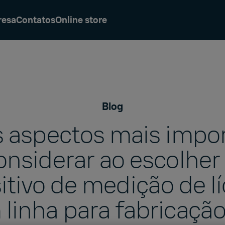
resa
Contatos
Online store
Blog
s aspectos mais impo
onsiderar ao escolhe
itivo de medição de l
linha para fabricaçã