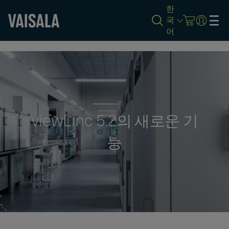
한
국
어
Skip
to
main
content
viewLinc 5.2의 새로운 기
능