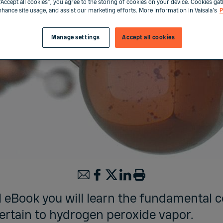
“Accept all cookies”, you agree to the storing of cookies on your device. Cookies gat
enhance site usage, and assist our marketing efforts. More information in Vaisala's
P
Manage settings
Accept all cookies
al eBook you will learn the fundamental 
ertain to hydrogen peroxide vapor.