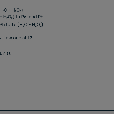
H
O + H
O
)
2
2
2
+ H
O
) to Pw and Ph
2
2
Ph to Td (H
O + H
O
)
2
2
2
– aw and ah12
2
units