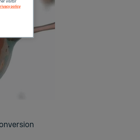
her visitor
rivacy policy
conversion