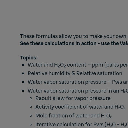
These formulas allow you to make your own 
See these calculations in action - use the
Vai
Topics:
Water and H
O
content – ppm (parts pe
2
2
Relative humidity & Relative saturation
Water vapor saturation pressure – Pws a
Water vapor saturation pressure in an H
2
Raoult’s law for vapor pressure
Activity coefficient of water and H
O
2
2
Mole fraction of water and H
O
2
2
Iterative calculation for Pws (H
O + H
2
2