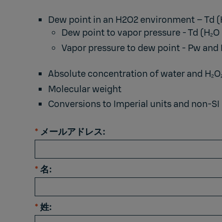
Dew point in an H2O2 environment – Td (
Dew point to vapor pressure - Td (H
O 
2
Vapor pressure to dew point - Pw and 
Absolute concentration of water and H
O
2
Molecular weight
Conversions to Imperial units and non-SI 
*
メールアドレス:
*
名:
*
姓: