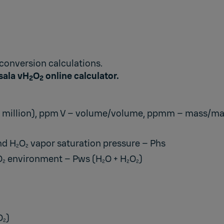
conversion calculations.
sala vH
O
online calculator.
2
2
r million), ppm V – volume/volume, ppmm – mass/m
nd H
O
vapor saturation pressure – Phs
2
2
O
environment – Pws (H
O + H
O
)
2
2
2
2
O
)
2