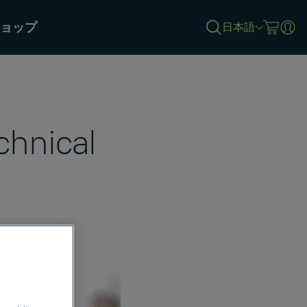
ョップ
日本語
chnical