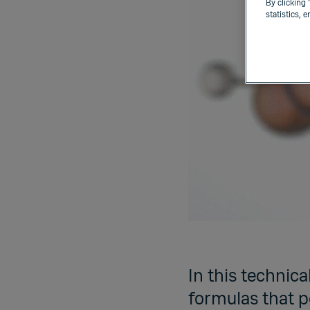
By clicking 
statistics, 
In this technic
formulas that p