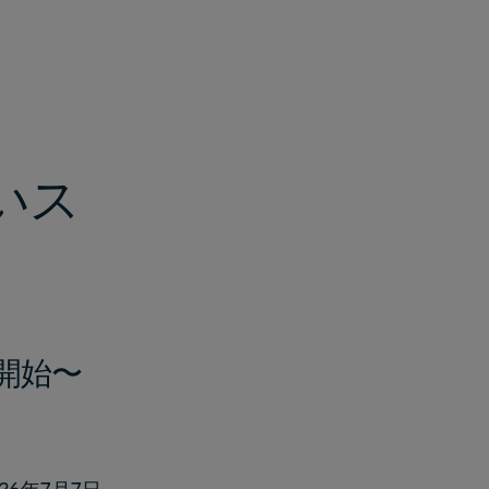
いス
用開始〜