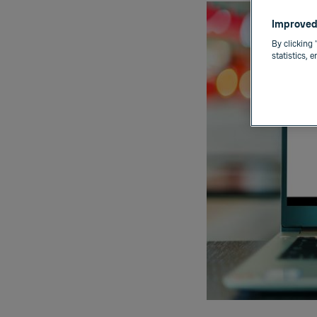
Improved
By clicking 
statistics, 