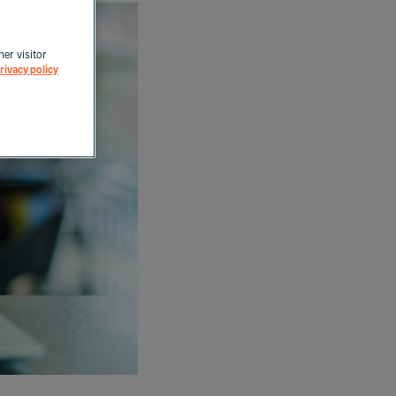
her visitor
rivacy policy