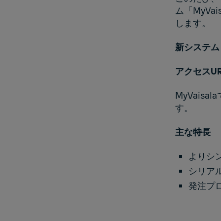
ム「MyVa
します。
新システム：M
アクセスU
MyVai
す。
主な特長
よりシ
シリア
発注プ