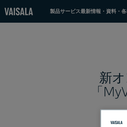
製品
サービス
最新情報・資料・各
Skip
to
main
content
新オ
「My