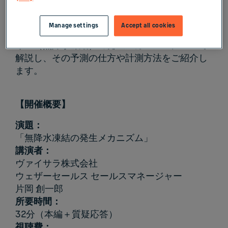
本ウェブセミナーでは、雨や雪が降っていない
Manage settings
Accept all cookies
ときにおいても発生することがあるブラックア
イス（無降水凍結）の発生メカニズムについて
解説し、その予測の仕方や計測方法をご紹介し
ます。
【開催概要】
演題：
「無降水凍結の発生メカニズム」
講演者：
ヴァイサラ株式会社
ウェザーセールス セールスマネージャー
片岡 創一郎
所要時間：
32分（本編＋質疑応答）
視聴費：