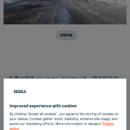
道路気象
冬季の道路メンテナンスにおいて、雪氷対策作
業は道路上の安全を守る上で非常に重要です。
中でも目視でも確認しづらいブラックアイスバ
ーンは、作業員にとっても道路利用者にとって
Improved experience with cookies
も非常にリスクの高い現象であり、ブラックア
イスの発生に関するメカニズムを理解し、正し
By clicking “Accept all cookies”, you agree to the storing of cookies on
your device. Cookies gather visitor statistics, enhance site usage, and
く対処する必要があります。
assist our marketing efforts. More information in Vaisala's
Privacy
policy