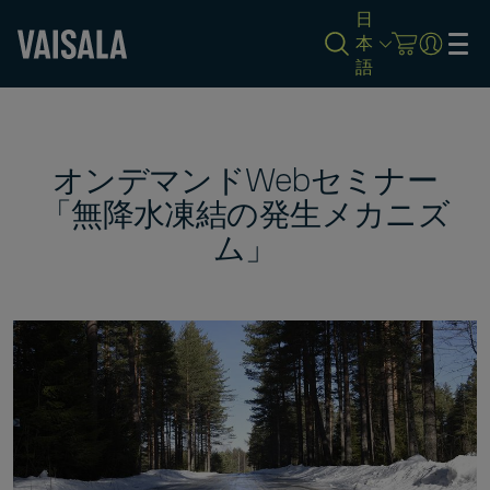
日
本
語
Skip
to
main
content
オンデマンドWebセミナー
「無降水凍結の発生メカニズ
ム」