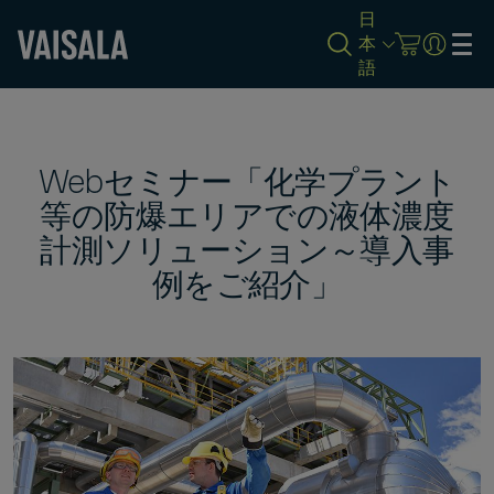
日
本
語
Skip
to
main
content
Webセミナー「化学プラント
等の防爆エリアでの液体濃度
計測ソリューション～導入事
例をご紹介」