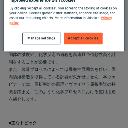
ソリューション～導入事例をご
Improved experience with cookies
紹介」
By clicking “Accept all cookies”, you agree to the storing of cookies on
your device. Cookies gather visitor statistics, enhance site usage, and
assist our marketing efforts. More information in Vaisala's
Privacy
policy
このWebセミナーでは、屈折率計を使用した一般的な化学
分野における液体濃度の計測アプリケーションを解説し
Manage settings
Accept all cookies
ていきます。
化学プラントでは、安定した製品品質を保つために、中
間体の濃度や、化学反応の過程を高速且つ信頼性高く計
測をすることが必要です。
また、製造プロセスによっては爆発性雰囲気を伴い、国
内防爆構造を取得している計器が欠かせません。
本ウェ
ビナーでは、屈折率計の原理とヴァイサラ屈折率計の特
徴を踏まえ、このような化学プロセスにおける使用用途
を紹介します。
■主なトピック