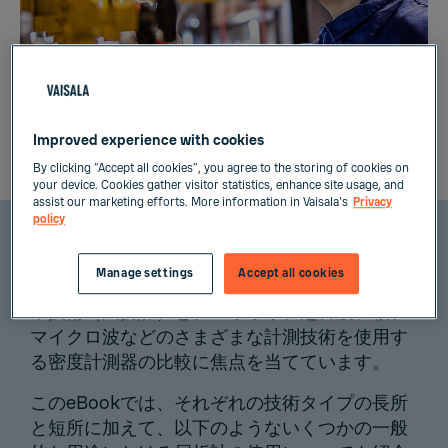
工業化学用途において液体濃度を計測する一般的
Improved experience with cookies
な方法
By clicking “Accept all cookies”, you agree to the storing of cookies on
your device. Cookies gather visitor statistics, enhance site usage, and
assist our marketing efforts. More information in Vaisala's
Privacy
policy
このeBookは、工業化学用途で使用される液体
Manage settings
Accept all cookies
濃度を計測する2つの一般的な方法である、屈折
率技術（屈折計）と、コリオリ、超音波、核、
マイクロ波などのさまざまな計測技術を使用す
る密度計測器の比較に焦点を当てています。
このeBookでは、それぞれの技術タイプの長所
と短所に加えて、以下のようないくつかの一般