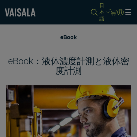
日
本
語
Skip
to
eBook
main
content
eBook：液体濃度計測と液体密
度計測