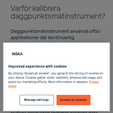
Varför kalibrera
daggpunktsmätinstrument?
Daggpunktsmätinstrument används ofta i
applikationer där kontinuerlig
noggrannhet ger både energi- och
kostnadseffektivitet, såsom torkning eller
allmän fuktighetskontroll. Om du har en
GxP-miljö som kräver regelefterlevnad
Improved experience with cookies
räcker det egentligen som skäl för att
By clicking “Accept all cookies”, you agree to the storing of cookies on
kalibrera, men din produktkvalitet kan
your device. Cookies gather visitor statistics, enhance site usage, and
bero av högsta möjliga noggrannhet även i
assist our marketing efforts. More information in Vaisala's
Privacy
policy
andra krävande miljöer.
Om du torkar produkter där en viss
Manage settings
Accept all cookies
fuktighetsnivå spelar en viktig roll för den
slutliga produkten kommer pålitliga data