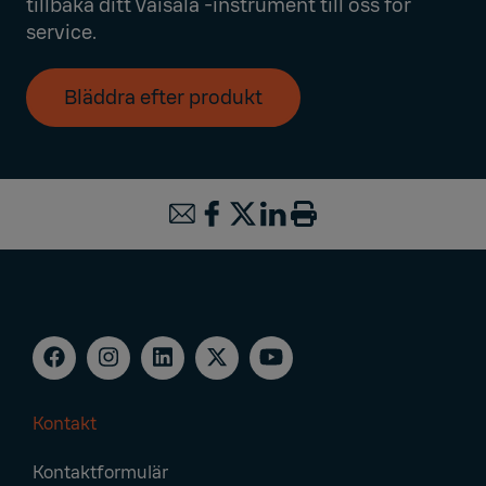
tillbaka ditt Vaisala -instrument till oss för
service.​
Bläddra efter produkt
Kontakt
Footer
Kontaktformulär
Navigation