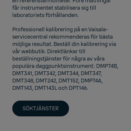
en referenstermometer. Före mätningar
får instrumentet stabilisera sig till
laboratoriets förhållanden.
Professionell kalibrering på en Vaisala-
servicecentral rekommenderas för bästa
möjliga resultat. Beställ din kalibrering via
vår webbutik. Direktlänkar till
beställningstjänster för några av våra
populära daggpunktsinstrument:
DMP74B
,
DMT341
,
DMT342
,
DMT344
,
DMT347
,
DMT348
,
DMT242
,
DMT152
,
DMP74A
,
DMT143
,
DMT143L
och
DPT146
.
SÖKTJÄNSTER