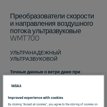
Преобразователи скорости
и направления воздушного
потока ультразвуковые
WMT700
УЛЬТРАНАДЕЖНЫЙ
УЛЬТРАЗВУКОВОЙ
Точные данные о ветре даже при
переменном ветре, сложной местности
и других проблемных условиях.
Ультразвуковой датчик WINDCAP®
Improved experience with cookies
WMT700 — прочный надежный
By clicking “Accept all cookies”, you agree to the storing of cookies on