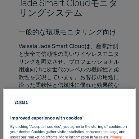
Jade Smart Cloudモニタ
リングシステム
一般的な環境モニタリング向け
Vaisala Jade Smart Cloud
は、産業計測
と安全で信頼性の高いワイヤレスモニタ
リングを両立させ、プロフェッショナル
用途向けに次世代のレベルの機能性と柔
軟性を実現しています。お客様の用途に
沿った柔軟性と信頼性に優れた効果的な
方法で、
湿度、温度、およびその他のパ
ラメータの常時監視
を実施できます。こ
れにより、長期的な状態、プロセスの改
善、メンテナンス、最適化、サイト分析
Improved experience with cookies
に関する実用的なインサイトが得られま
By clicking “Accept all cookies”, you agree to the storing of cookies on
す。
your device. Cookies gather visitor statistics, enhance site usage, and
assist our marketing efforts. More information in Vaisala's
Privacy