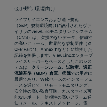
GxP規制環境向け
ライフサイエンスおよび適正規範
（GxP）規制環境向けに設計されたヴァ
イサラの
viewLincモニタリングシステム
（CMS）
は、欠損のないデータ、信頼性
の高いアラーム、世界的な規制要件（21
CFR Part 11、Annex 11など）に準拠した
記録を担保します。viewLincエンタープ
ライズサーバーをベースとしたこのシス
テムは、
クリーンルーム
、
試験室
、
適正
流通基準（GDP）倉庫
、
病院
での用途に
最適であり、Webベースのインターフェ
ースを通じて、リモートモニタリング、
安全性の高い監査証跡、カスタマイズ可
能なレポート、信頼性の高いアラーム通
知（メール、テキストメッセージ、電