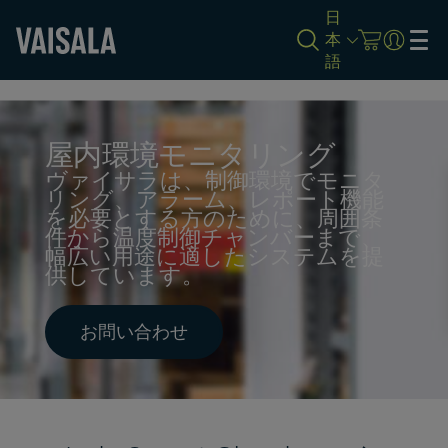
日
本
語
Skip
to
main
content
屋内環境モニタリング
ヴァイサラは、制御環境でモニタ
リング、アラーム、レポート機能
を必要とする方のために、周囲条
件から温度制御チャンバーまで、
幅広い用途に適したシステムを提
供しています。
お問い合わせ