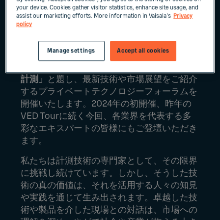
your device. Cookies gather visitor statistics, enhance site usage, and
assist our marketing efforts. More information in Vaisala's
Privacy
policy
Manage settings
Accept all cookies
このたび、
「Vaisala Experience Days 2026
/ VED 2026 - 未来を動かす人の力、極限の
計測」
と題し、最新技術や市場展望をご紹介
するプライベートテクノロジーフォーラムを
開催いたします。2024年の初開催、昨年の
VED Tourに続く今回、各業界を代表する多
彩なエキスパートの皆様にもご登壇いただき
ます。
私たちは計測技術の専門家として、その限界
に挑戦し続けています。しかし、そうした技
術の真の価値は、それを活用する人々の知見
や実践を通じて生み出されます。卓越した技
術や製品を介した現場との対話は、市場への