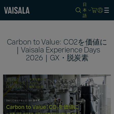
日
本
語
Skip
to
main
content
Carbon to Value: CO2を価値に
｜Vaisala Experience Days
2026｜GX・脱炭素