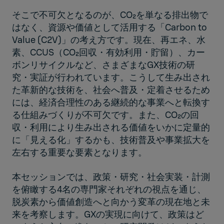
そこで不可欠となるのが、CO₂を単なる排出物で
はなく、資源や価値として活用する「Carbon to
Value (C2V)」の考え方です。現在、再エネ、水
素、CCUS（CO₂回収・有効利用・貯留）、カー
ボンリサイクルなど、さまざまなGX技術の研
究・実証が行われています。こうして生み出され
た革新的な技術を、社会へ普及・定着させるため
には、経済合理性のある継続的な事業へと転換す
る仕組みづくりが不可欠です。また、CO₂の回
収・利用により生み出される価値をいかに定量的
に「見える化」するかも、技術普及や事業拡大を
左右する重要な要素となります。
本セッションでは、政策・研究・社会実装・計測
を俯瞰する4名の専門家それぞれの視点を通じ、
脱炭素から価値創造へと向かう変革の現在地と未
来を考察します。GXの実現に向けて、政策はど