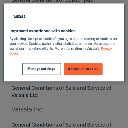
General Conditions of Subscription
Services
General Conditions of Project Deliveries of
Vaisala Group
Improved experience with cookies
Vaisala Oyj
By clicking “Accept all cookies”, you agree to the storing of cookies on
your device. Cookies gather visitor statistics, enhance site usage, and
assist our marketing efforts. More information in Vaisala's
Privacy
General Conditions of Sale and Service of
policy
Vaisala Oyj
Manage settings
Accept all cookies
Vaisala Ltd
General Conditions of Sale and Service of
Vaisala Ltd
Vaisala Inc.
General Conditions of Sale and Service of