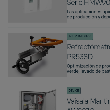
Serie HMW9
Las aplicaciones típ
de producción y depós
INSTRUMENTOS
Refractómetro
PR53SD
Optimización de proce
verde, lavado de past
DEVICE
Vaisala Marit