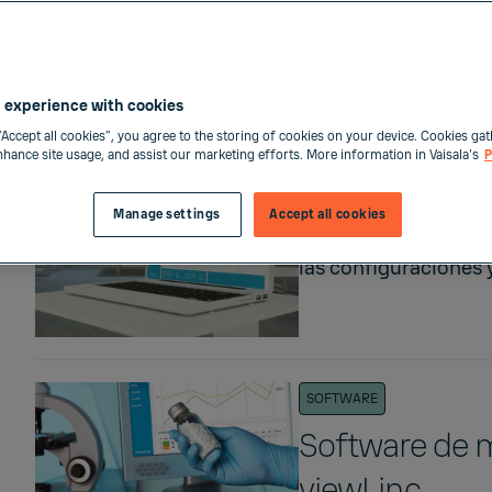
Productos y servicios
77 results
 experience with cookies
“Accept all cookies”, you agree to the storing of cookies on your device. Cookies gat
enhance site usage, and assist our marketing efforts. More information in Vaisala's
SOFTWARE
P
Software Insi
Manage settings
Accept all cookies
El software Insight 
las configuraciones y
SOFTWARE
Software de m
viewLinc