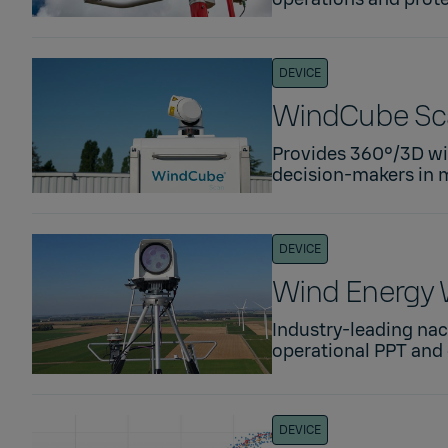
DEVICE
WindCube Sca
Provides 360°/3D wi
decision-makers in m
DEVICE
Wind Energy 
Industry-leading nac
operational PPT and o
DEVICE