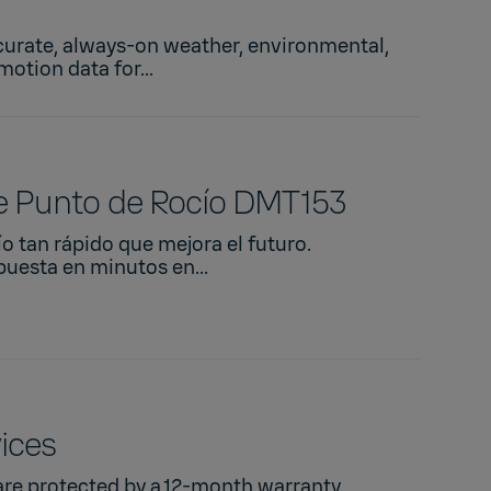
urate, always‑on weather, environmental,
otion data for...
e Punto de Rocío DMT153
o tan rápido que mejora el futuro.
uesta en minutos en...
ices
​are protected by a 12-month warranty.