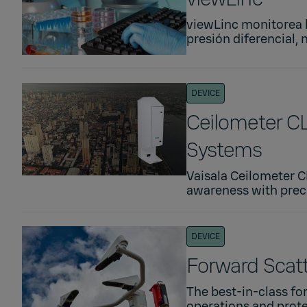
viewLinc monitorea l
presión diferencial, ni
DEVICE
Ceilometer CL
Systems
Vaisala Ceilometer C
awareness with preci
DEVICE
Forward Scat
The best-in-class fo
operations and protec