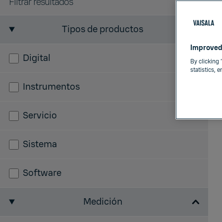
Filtrar resultados
Tipos de productos
Improved
Digital
By clicking 
statistics, 
Instrumentos
Servicio
Sistema
Software
Medición