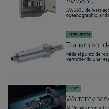
AWS830
AWS830 delivers acc
oceanographic, and m
INSTRUMENTOS
Transmisor d
Mide el punto de rocí
Permitiendo una resp
SERVICE
Warranty serv
All Vaisala products 