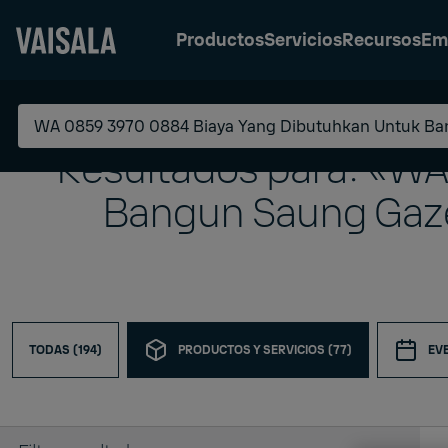
Productos
Servicios
Recursos
Em
Skip
Refine
to
your
main
search
Resultados para: «WA
content
Search
Bangun Saung Gaz
TODAS (194)
PRODUCTOS Y SERVICIOS (77)
EV