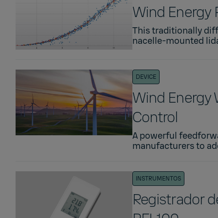
Wind Energy 
This traditionally di
nacelle-mounted lidar
DEVICE
Wind Energy 
Control
A powerful feedforwa
manufacturers to ado
INSTRUMENTOS
Registrador d