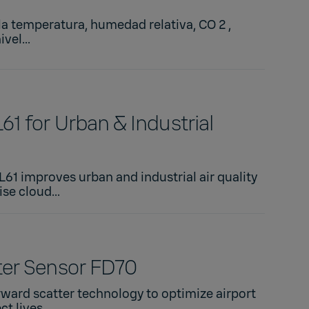
a temperatura, humedad relativa, CO 2 ,
vel...
61 for Urban & Industrial
L61 improves urban and industrial air quality
se cloud...
ter Sensor FD70
rward scatter technology to optimize airport
t lives.