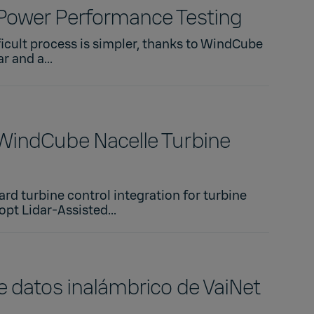
Power Performance Testing
fficult process is simpler, thanks to WindCube
 and a...
WindCube Nacelle Turbine
rd turbine control integration for turbine
pt Lidar-Assisted...
e datos inalámbrico de VaiNet