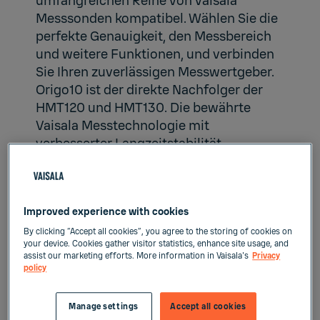
umfangreichen Reihe von Vaisala
Messsonden kompatibel. Wählen Sie die
perfekte Genauigkeit, den Messbereich
und weitere Funktionen, und verbinden
Sie Ihren zuverlässigen Messwertgeber.
Origo10 ist der direkte Nachfolger der
HMT120 und HMT130. Die bewährte
Vaisala Messtechnologie mit
verbesserter Langzeitstabilität,
erweiterter Parameterunterstützung und
nahtloser GMS-Integration.
Improved experience with cookies
By clicking “Accept all cookies”, you agree to the storing of cookies on
Origo entdecken →
your device. Cookies gather visitor statistics, enhance site usage, and
assist our marketing efforts. More information in Vaisala's
Privacy
policy
Manage settings
Accept all cookies